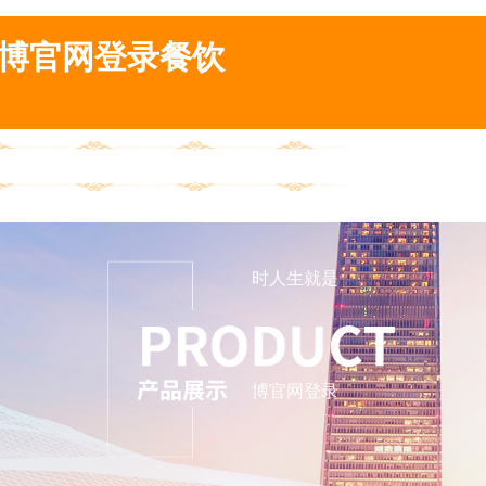
博官网登录餐饮
咨询
案例
蔬菜基地
新闻资讯
联系尊龙凯
400
时人生就是
博官网登录