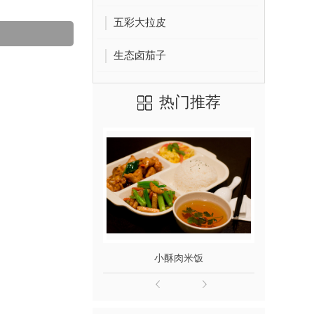
五彩大拉皮
生态卤茄子
热门推荐
小酥肉米饭