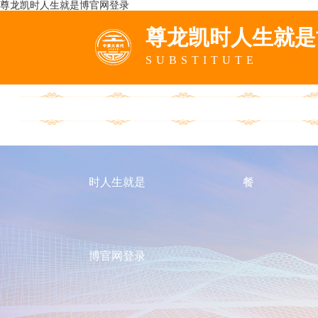
尊龙凯时人生就是博官网登录
尊龙凯时人生就是
SUBSTITUTE
网站首页
走进尊龙凯
荣誉资质
中式营养快
承包
时人生就是
餐
博官网登录